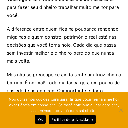
para fazer seu dinheiro trabalhar muito melhor para
você.
A diferença entre quem fica na poupança rendendo
migalhas e quem constrói patrimônio real está nas
decisões que você toma hoje. Cada dia que passa
sem investir melhor é dinheiro perdido que nunca
mais volta.
Mas não se preocupe se ainda sente um friozinho na
barriga. É normal! Toda mudança gera um pouco de
ansiedade no começo. O importante é dar o
primeiro passo, mesmo que pequeno. Comece com
Nós utilizamos cookies para garantir que você tenha a melhor
experiência em nosso site. Se você continua a usar este site,
R$ 100 no Tesouro Direto. Quando ver como é
assumimos que você está satisfeito.
simples e seguro, vai querer investir mais.
Ok
Política de privacidade