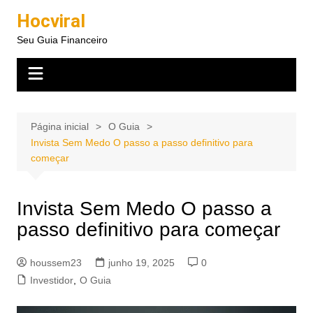
Ir
Hocviral
para
Seu Guia Financeiro
o
conteúdo
Página inicial
O Guia
Invista Sem Medo O passo a passo definitivo para
começar
Invista Sem Medo O passo a
passo definitivo para começar
houssem23
junho 19, 2025
0
Investidor
,
O Guia