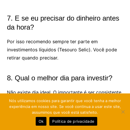
7. E se eu precisar do dinheiro antes
da hora?
Por isso recomendo sempre ter parte em
investimentos líquidos (Tesouro Selic). Você pode
retirar quando precisar.
8. Qual o melhor dia para investir?
Não existe dia ideal. O importante é ser consistente.
Muita gente investe sempre no dia 5 de cada mês.
Nós utilizamos cookies para garantir que você tenha a melhor
experiência em nosso site. Se você continua a usar este site,
assumimos que você está satisfeito.
9. Devo investir mesmo com a
Ok
Política de privacidade
economia ruim?