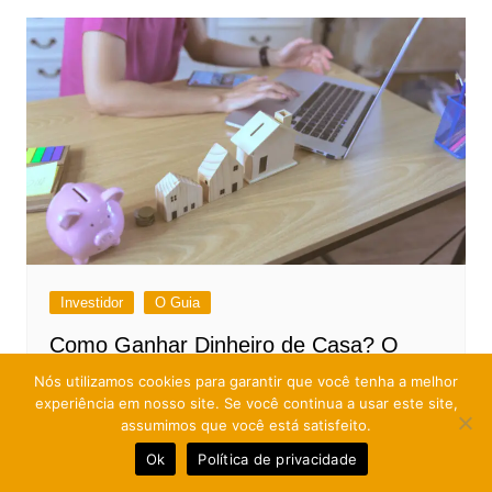
Investidor
O Guia
Como Ganhar Dinheiro de Casa? O
Guia Transformar Sua Casa no Seu
Nós utilizamos cookies para garantir que você tenha a melhor
Escritório
experiência em nosso site. Se você continua a usar este site,
assumimos que você está satisfeito.
houssem23
julho 5, 2025
0
Ok
Política de privacidade