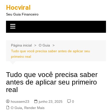
Ir
Hocviral
para
Seu Guia Financeiro
o
conteúdo
Página inicial
O Guia
Tudo que você precisa saber antes de aplicar seu
primeiro real
Tudo que você precisa saber
antes de aplicar seu primeiro
real
houssem23
junho 23, 2025
0
O Guia
,
Render Mais