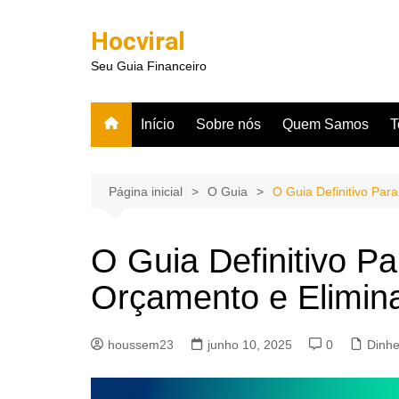
Ir
para
Hocviral
o
Seu Guia Financeiro
conteúdo
Início
Sobre nós
Quem Samos
T
Página inicial
O Guia
O Guia Definitivo Par
O Guia Definitivo P
Orçamento e Elimina
houssem23
junho 10, 2025
0
Dinhe