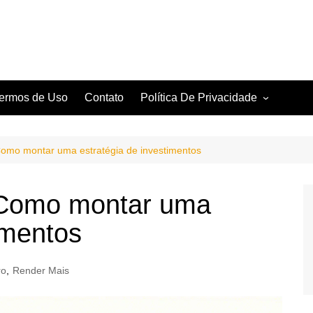
ermos de Uso
Contato
Política De Privacidade
Política De Cookies
 Como montar uma estratégia de investimentos
e Como montar uma
imentos
ro
,
Render Mais