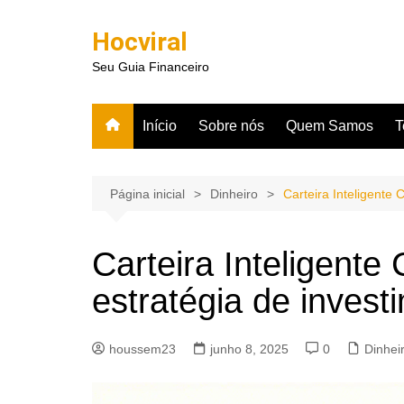
Ir
para
Hocviral
o
Seu Guia Financeiro
conteúdo
Início
Sobre nós
Quem Samos
T
Página inicial
Dinheiro
Carteira Inteligente
Carteira Inteligent
estratégia de invest
houssem23
junho 8, 2025
0
Dinhei